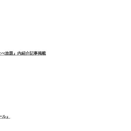
食べ放題』内紹介記事掲載
ール』