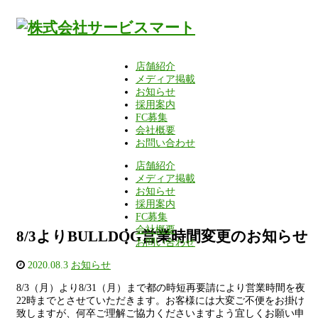
店舗紹介
メディア掲載
お知らせ
採用案内
FC募集
会社概要
お問い合わせ
店舗紹介
メディア掲載
お知らせ
採用案内
FC募集
会社概要
8/3よりBULLDOG営業時間変更のお知らせ
お問い合わせ
2020.08.3
お知らせ
8/3（月）より8/31（月）まで都の時短再要請により営業時間を夜
22時までとさせていただきます。お客様には大変ご不便をお掛け
致しますが、何卒ご理解ご協力くださいますよう宜しくお願い申