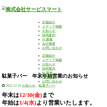
店舗紹介
メディア掲載
お知らせ
採用案内
FC募集
会社概要
お問い合わせ
店舗紹介
メディア掲載
お知らせ
採用案内
FC募集
駄菓子バー 年末年始営業のお知らせ
会社概要
お問い合わせ
2022.12.16
お知らせ
、
駄菓子バー
年末は
12/30
(金)
まで
年始は
1/4(水)
より営業いたします。