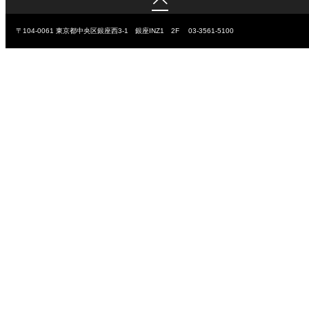

〒104-0061
東京都中央区銀座西3-1 銀座INZ1 2F
03-3561-5100
Copyright ©
株式会社サービスマート
All Rights Reserved.
byhomely
©
株式会社サービスマート
All Rights Reserved.