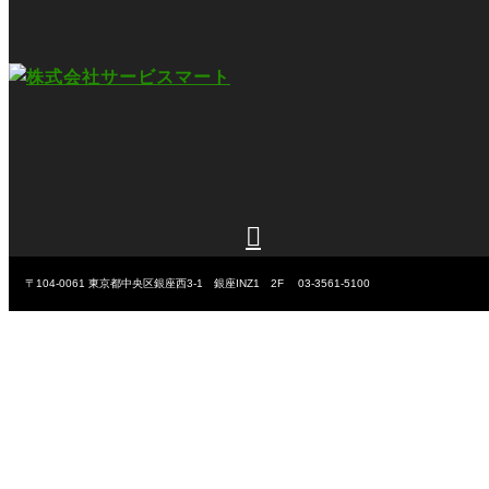

〒104-0061
東京都中央区銀座西3-1 銀座INZ1 2F
03-3561-5100
Copyright ©
株式会社サービスマート
All Rights Reserved.
byhomely
©
株式会社サービスマート
All Rights Reserved.