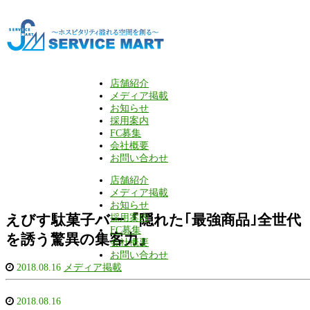
店舗紹介
メディア掲載
お知らせ
採用案内
FC募集
会社概要
お問い合わせ
店舗紹介
メディア掲載
お知らせ
えびす駄菓子バー『隠れた｢最強商品｣全世代
採用案内
FC募集
を誘う驚異の集客力』
会社概要
お問い合わせ
2018.08.16
メディア掲載
2018.08.16