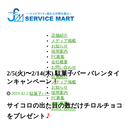
店舗紹介
メディア掲載
お知らせ
採用案内
FC募集
会社概要
お問い合わせ
2/5(火)〜2/14(木) 駄菓子バー バレンタイ
店舗紹介
ンキャンペーン
メディア掲載
お知らせ
採用案内
2019.02.2
駄菓子バー
FC募集
会社概要
サイコロの出た目の数だけチロルチョコ
お問い合わせ
♪
をプレゼント