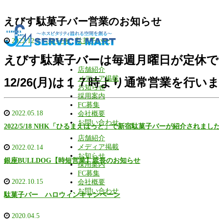
えびす駄菓子バー営業のお知らせ
2022.12.1
お知らせ
、
駄菓子バー
えびす駄菓子バーは毎週月曜日が定休
店舗紹介
メディア掲載
12/26(月)は１７時より通常営業を行い
お知らせ
採用案内
FC募集
2022.05.18
会社概要
お問い合わせ
2022/5/18 NHK「ひるまえほっと」で新宿駄菓子バーが紹介されまし
店舗紹介
メディア掲載
2022.02.14
お知らせ
銀座BULLDOG【時短営業】延長のお知らせ
採用案内
FC募集
2022.10.15
会社概要
お問い合わせ
駄菓子バー ハロウィンキャンペーン
2020.04.5