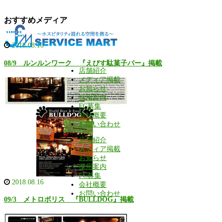
おすすめメディア
2018.08.16
08/9 ルンルンワーク 『えびす駄菓子バー』掲載
店舗紹介
メディア掲載
お知らせ
採用案内
FC募集
会社概要
お問い合わせ
店舗紹介
メディア掲載
お知らせ
採用案内
FC募集
2018.08.16
会社概要
お問い合わせ
09/3 メトロポリス 『BULLDOG』掲載