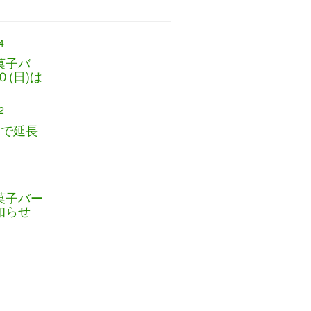
4
菓子バ
０(日)は
2
)まで延長
菓子バー
知らせ