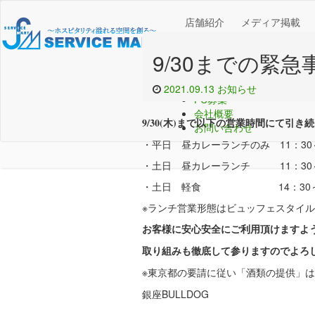
店舗紹介
メディア掲載
店舗紹介
9/30までの緊
メディア掲載
お知らせ
採用案内
2021.09.13
お知らせ
FC募集
会社概要
9/30(木)まで以下の営業時間にて引
お問い合わせ
・平日 昼カレーランチのみ 11：30～1
・土日 昼カレーランチ 11：30～14
・土日 軽食 14：30～2
※ランチ営業形態はビュッフェスタイ
お客様に安心安全にご利用頂けますよ
取り組みも徹底して参りますので
よろ
※東京都の要請に従い「酒類の提供」
銀座BULLDOG