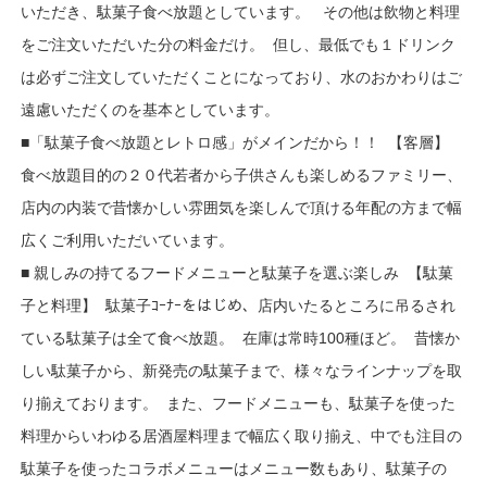
いただき、駄菓子食べ放題としています。 その他は飲物と料理
をご注文いただいた分の料金だけ。 但し、最低でも１ドリンク
は必ずご注文していただくことになっており、水のおかわりはご
遠慮いただくのを基本としています。
■「駄菓子食べ放題とレトロ感」がメインだから！！ 【客層】
食べ放題目的の２０代若者から子供さんも楽しめるファミリー、
店内の内装で昔懐かしい雰囲気を楽しんで頂ける年配の方まで幅
広くご利用いただいています。
■ 親しみの持てるフードメニューと駄菓子を選ぶ楽しみ 【駄菓
子と料理】 駄菓子ｺｰﾅｰをはじめ、店内いたるところに吊るされ
ている駄菓子は全て食べ放題。 在庫は常時100種ほど。 昔懐か
しい駄菓子から、新発売の駄菓子まで、様々なラインナップを取
り揃えております。 また、フードメニューも、駄菓子を使った
料理からいわゆる居酒屋料理まで幅広く取り揃え、中でも注目の
駄菓子を使ったコラボメニューはメニュー数もあり、駄菓子の