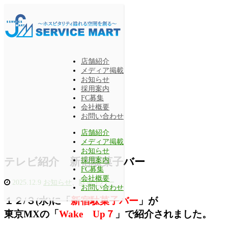
店舗紹介
メディア掲載
お知らせ
採用案内
FC募集
会社概要
お問い合わせ
店舗紹介
メディア掲載
お知らせ
テレビ紹介 新宿駄菓子バー
採用案内
FC募集
会社概要
2025.12.9
お知らせ
、
駄菓子バー
お問い合わせ
１２/３(水)に「
新宿駄菓子バー
」が
東京MXの「
Wake Up７
」で紹介されました。